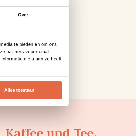
e und separater Dusche
Over
 media te bieden en om ons
ze partners voor social
nformatie die u aan ze heeft
Alles toestaan
 Kaffee und Tee.