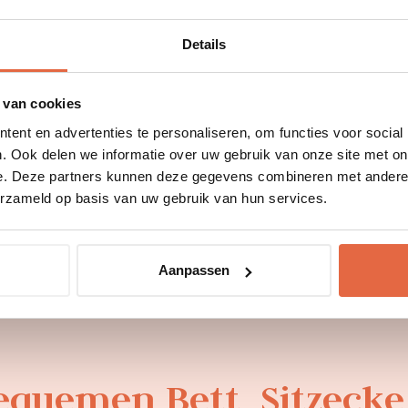
Teezubehör
Badezimmer mit Badewann
Details
Loungesessel
Flachbildfernseher
Klimaanlage
 van cookies
Haartrockner
ent en advertenties te personaliseren, om functies voor social
Philips-Kleiderdampfer
. Ook delen we informatie over uw gebruik van onze site met on
Selfie-Booth
e. Deze partners kunnen deze gegevens combineren met andere i
Safe
erzameld op basis van uw gebruik van hun services.
Max. 4 Gäste
Aanpassen
uemen Bett, Sitzecke,