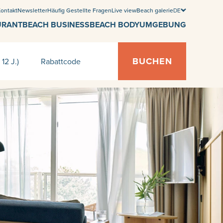
ontakt
Newsletter
Häufig Gestellte Fragen
Live view
Beach galerie
DE
URANT
BEACH BUSINESS
BEACH BODY
UMGEBUNG
BUCHEN
 12 J.)
Rabattcode