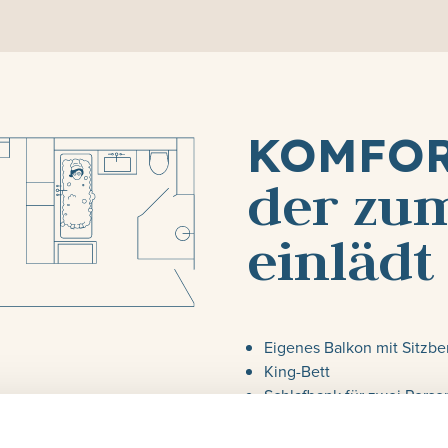
KOMFO
der zu
einlädt
Eigenes Balkon mit Sitzbe
King-Bett
Schlafbank für zwei Pers
Minibar
Nespresso-Kaffeemaschin