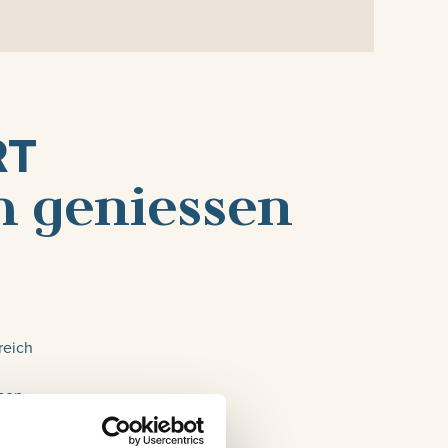
RT
m geniessen
reich
onen
e