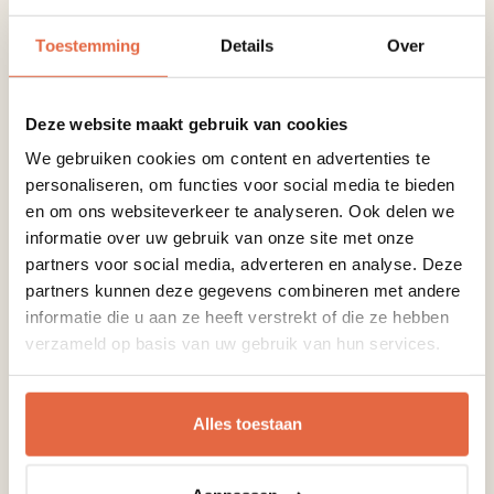
o In geval van annulering meer dan 14 dagen voor
aankomst, is de klant verplicht 60% van de
Toestemming
Details
Over
reserveringswaarde te voldoen.
o In geval van annulering meer dan 7 dagen voor
aankomst, is de klant verplicht 85% van de
Deze website maakt gebruik van cookies
reserveringswaarde te voldoen.
We gebruiken cookies om content en advertenties te
o In geval van annulering minder dan 7 dagen voor
personaliseren, om functies voor social media te bieden
aankomst, is de klant verplicht 100% van de
en om ons websiteverkeer te analyseren. Ook delen we
reserveringswaarde te voldoen.
informatie over uw gebruik van onze site met onze
partners voor social media, adverteren en analyse. Deze
Betalingsvoorwaarden groepen
partners kunnen deze gegevens combineren met andere
o 80% aanbetaling: Zodra je reservering definitief is,
informatie die u aan ze heeft verstrekt of die ze hebben
ontvang je van ons een pro-forma factuur. We vragen je
verzameld op basis van uw gebruik van hun services.
om deze aanbetaling binnen 14 dagen te voldoen.
o 20% restantbetaling: Het resterende bedrag betaal je 14
dagen voor aankomst, nadat we de definitieve namenlijst
Alles toestaan
hebben ontvangen.
Algemene bepalingen & voorwaarden