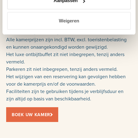
Aanpassen
Inchecken na 15:00 uur.
Uitchecken voor 12:00 uur.
Weigeren
Gratis Wi-Fi.
Huisdieren zijn niet toegestaan.
Alle kamerprijzen zijn incl. BTW, excl. toeristenbelasting
en kunnen onaangekondigd worden gewijzigd.
Het luxe ontbijtbuffet zit niet inbegrepen, tenzij anders
vermeld.
Parkeren zit niet inbegrepen, tenzij anders vermeld.
Het wijzigen van een reservering kan gevolgen hebben
voor de kamerprijs en/of de voorwaarden.
Faciliteiten zijn te gebruiken tijdens je verblijfsduur en
zijn altijd op basis van beschikbaarheid.
BOEK UW KAMER