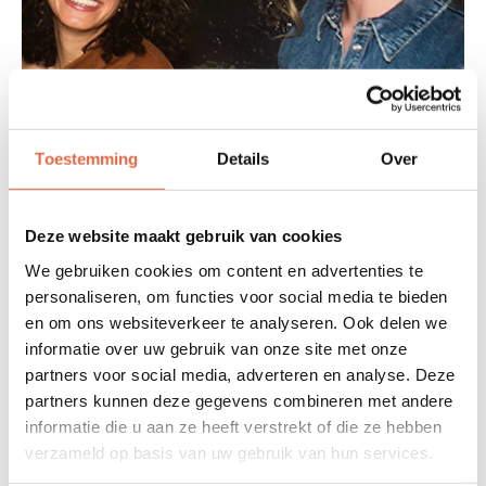
Toestemming
Details
Over
NOMON
dine & dream
Deze website maakt gebruik van cookies
We gebruiken cookies om content en advertenties te
Cocktail in je hand, vuur op je bord, een boutique kamer
personaliseren, om functies voor social media te bieden
om in te ontspannen en een ontbijt om de dag goed te
en om ons websiteverkeer te analyseren. Ook delen we
beginnen. Dat is het Nomon Dine & Dream arrangement.
informatie over uw gebruik van onze site met onze
partners voor social media, adverteren en analyse. Deze
✔️ Overnachting in een boutique kamer (zijzeezicht)
partners kunnen deze gegevens combineren met andere
✔️ Hoge etage
informatie die u aan ze heeft verstrekt of die ze hebben
✔️ Ontbijt met zeezicht
verzameld op basis van uw gebruik van hun services.
✔️ Nomon cocktail als aperitief