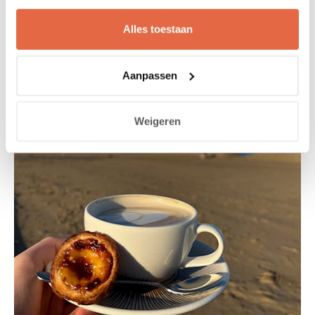
✔️ 3-gangendiner uit onze open-fire keuken
Alles toestaan
Boek nu jouw culinaire mini-getaway aan zee en laat je
verrassen door de warmte van NOMON en de beach vibes
van Carlton Beach.
Aanpassen
BOEK NU
Weigeren